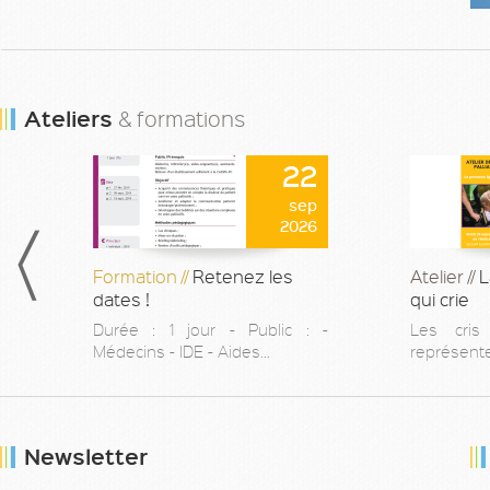
Ateliers
& formations
22
sep
2026
Formation //
Retenez les
Atelier //
L
dates !
qui crie
Durée : 1 jour - Public : -
Les cris
Médecins - IDE - Aides...
représenten
Newsletter