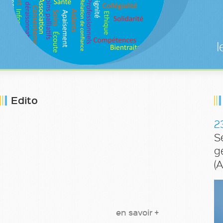
Prom
les 5 Equi
Edito
23
S
g
(
en savoir +