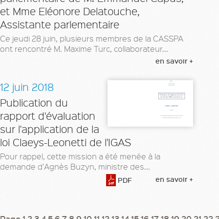
et Mme Eléonore Delatouche,
Assistante parlementaire
Ce jeudi 28 juin, plusieurs membres de la CASSPA
ont rencontré M. Maxime Turc, collaborateur...
en savoir +
12 juin 2018
Publication du
rapport d'évaluation
sur l'application de la
loi Claeys-Leonetti de l'IGAS
Pour rappel, cette mission a été menée à la
demande d'Agnès Buzyn, ministre des...
en savoir +
PDF
Page
1
2
3
4
5
6
7
8
9
10
11
12
13
14
15
16
17
18
19
20
21
22