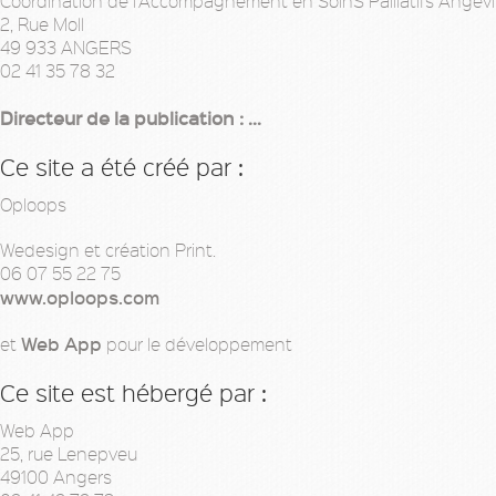
Coordination de l'Accompagnement en SoinS Palliatifs Angev
2, Rue Moll
49 933 ANGERS
02 41 35 78 32
Directeur de la publication : ...
Ce site a été créé par :
Oploops
Wedesign et création Print.
06 07 55 22 75
www.oploops.com
Web App
et
pour le développement
Ce site est hébergé par :
Web App
25, rue Lenepveu
49100 Angers