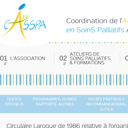
Coordination de l'
A
en SoinS Palliatifs
ATELIERS DE
01
02
L'ASSOCIATION
SOINS PALLIATIFS
& FORMATIONS
//
//
TEXTES
PROGRAMMES, GUIDES,
FICHES PRATIQUES
OFFICIELS
RAPPORTS, AUTRES
RECOMMANDATIONS,
OUTILS
Circulaire Laroque de 1986 relative à l’or