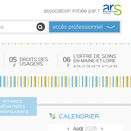
association initiée par l'
accès professionnel
L'OFFRE DE SOINS
05
06
DROITS DES
EN MAINE-ET-LOIRE
USAGERS
//
//
acteurs de santé, annuaires
AFFAIRES
MÉDIATISÉES
URISPRUDENCE
CALENDRIER
2026
<
>
Août