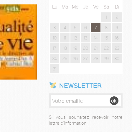
Lu
Ma
Me
Je
Ve
Sa
Di
1
2
3
4
5
6
7
8
9
10
11
12
13
14
15
16
17
18
19
20
21
22
23
24
25
26
27
28
29
30
31
NEWSLETTER
Si vous souhaitez recevoir notre
lettre d’information