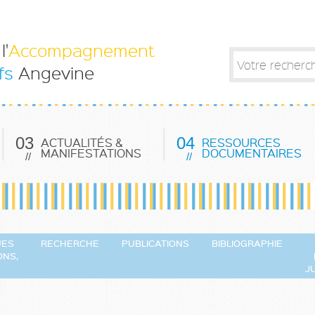
l'
Accompagnement
fs
Angevine
03
04
ACTUALITÉS &
RESSOURCES
MANIFESTATIONS
DOCUMENTAIRES
//
//
UES
RECHERCHE
PUBLICATIONS
BIBLIOGRAPHIE
NS,
J