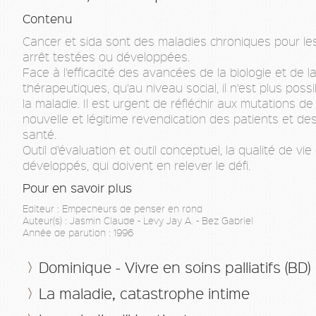
Contenu
Cancer et sida sont des maladies chroniques pour le
arrêt testées ou développées.
Face à l'efficacité des avancées de la biologie et de
thérapeutiques, qu'au niveau social, il n'est plus pos
la maladie. Il est urgent de réfléchir aux mutations de 
nouvelle et légitime revendication des patients et de
santé.
Outil d'évaluation et outil conceptuel, la qualité de v
développés, qui doivent en relever le défi.
Pour en savoir plus
Editeur : Empecheurs de penser en rond
Auteur(s) : Jasmin Claude - Levy Jay A. - Bez Gabriel
Année de parution : 1996
Dominique - Vivre en soins palliatifs (BD)
La maladie, catastrophe intime